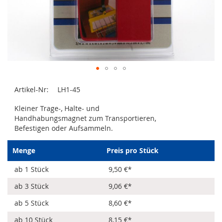
Zum
Artikel-Nr:
LH1-45
Anfang
der
Kleiner Trage-, Halte- und
Bildergalerie
Handhabungsmagnet zum Transportieren,
springen
Befestigen oder Aufsammeln.
Menge
Preis pro Stück
ab 1 Stück
9,50 €
*
ab 3 Stück
9,06 €
*
ab 5 Stück
8,60 €
*
ab 10 Stück
8,15 €
*