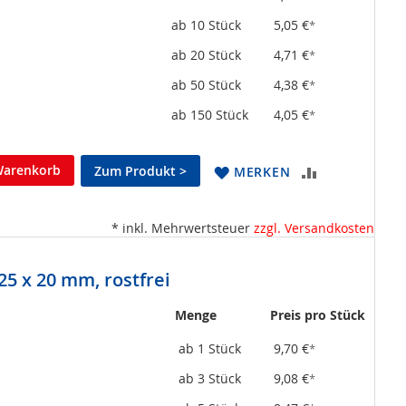
ab 10 Stück
5,05 €
*
ab 20 Stück
4,71 €
*
ab 50 Stück
4,38 €
*
ab 150 Stück
4,05 €
*
Warenkorb
Zum Produkt >
ZUR
MERKEN
VERGLEICHSL
* inkl. Mehrwertsteuer
zzgl. Versandkosten
HINZUFÜGEN
5 x 20 mm, rostfrei
Menge
Preis pro Stück
ab 1 Stück
9,70 €
*
ab 3 Stück
9,08 €
*