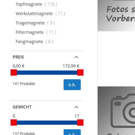
Artikel
Topfmagnete
110
Artikel
Werkstattmagnete
11
Artikel
Tragemagnete
3
Artikel
Filtermagnete
11
Artikel
Fangmagnete
6
PREIS
0,00 €
172,99 €
141 Produkte
o.k.
GEWICHT
0
17
137 Produkte
o.k.