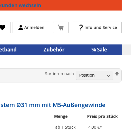
ekunden wechseln
Mein Warenkorb
Anmelden
Info und Service
netband
Zubehör
% Sale
In
Sortieren nach
abste
Reihe
ystem Ø31 mm mit M5-Außengewinde
Menge
Preis pro Stück
ab 1 Stück
4,00 €
*