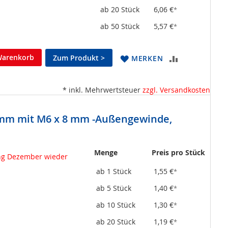
ab 20 Stück
6,06 €
*
ab 50 Stück
5,57 €
*
Warenkorb
Zum Produkt >
ZUR
MERKEN
VERGLEICHSL
* inkl. Mehrwertsteuer
zzgl. Versandkosten
HINZUFÜGEN
 mm mit M6 x 8 mm -Außengewinde,
Menge
Preis pro Stück
fang Dezember wieder
ab 1 Stück
1,55 €
*
ab 5 Stück
1,40 €
*
ab 10 Stück
1,30 €
*
ab 20 Stück
1,19 €
*