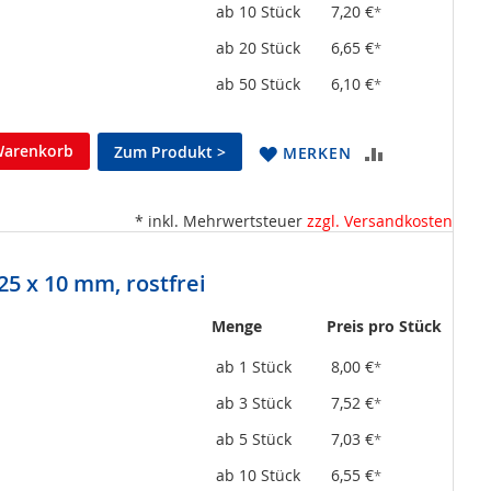
ab 10 Stück
7,20 €
*
ab 20 Stück
6,65 €
*
ab 50 Stück
6,10 €
*
Warenkorb
Zum Produkt >
ZUR
MERKEN
VERGLEICHSL
* inkl. Mehrwertsteuer
zzgl. Versandkosten
HINZUFÜGEN
5 x 10 mm, rostfrei
Menge
Preis pro Stück
ab 1 Stück
8,00 €
*
ab 3 Stück
7,52 €
*
ab 5 Stück
7,03 €
*
ab 10 Stück
6,55 €
*