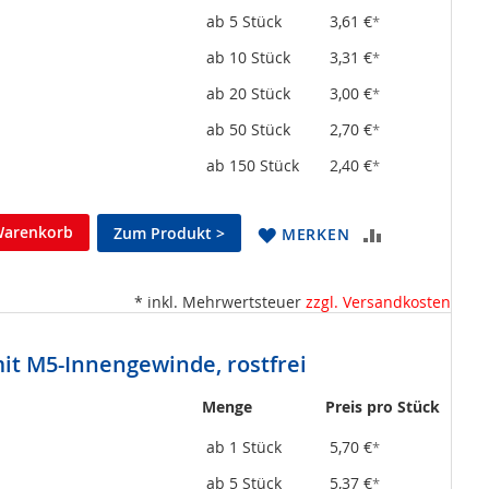
ab 5 Stück
3,61 €
*
ab 10 Stück
3,31 €
*
ab 20 Stück
3,00 €
*
ab 50 Stück
2,70 €
*
ab 150 Stück
2,40 €
*
Warenkorb
Zum Produkt >
ZUR
MERKEN
VERGLEICHSL
* inkl. Mehrwertsteuer
zzgl. Versandkosten
HINZUFÜGEN
t M5-Innengewinde, rostfrei
Menge
Preis pro Stück
ab 1 Stück
5,70 €
*
ab 5 Stück
5,37 €
*