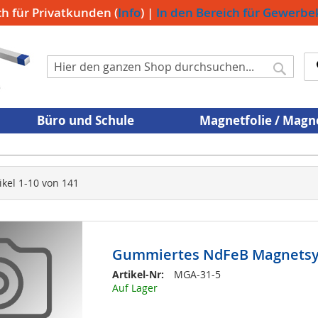
ch für Privatkunden (
Info
) |
In den Bereich für Gewerb
Suche
Suche
Büro und Schule
Magnetfolie / Mag
ikel
1
-
10
von
141
Gummiertes NdFeB Magnets
Artikel-Nr:
MGA-31-5
Auf Lager