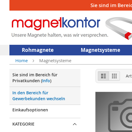
Sie sind im Berei
Rohmagnete
Magnetsysteme
Home
Magnetsysteme
Ansicht
Sie sind im Bereich für
Liste
Raster
Art
als
Privatkunden (
Info
)
In den Bereich für
Gewerbekunden wechseln
Einkaufsoptionen
KATEGORIE