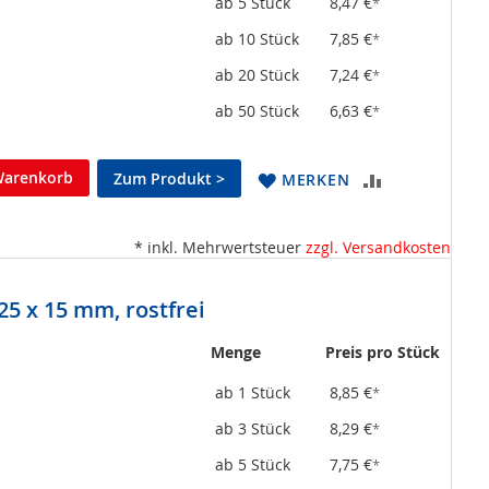
ab 5 Stück
8,47 €
*
ab 10 Stück
7,85 €
*
ab 20 Stück
7,24 €
*
ab 50 Stück
6,63 €
*
Warenkorb
Zum Produkt >
ZUR
MERKEN
VERGLEICHSL
* inkl. Mehrwertsteuer
zzgl. Versandkosten
HINZUFÜGEN
5 x 15 mm, rostfrei
Menge
Preis pro Stück
ab 1 Stück
8,85 €
*
ab 3 Stück
8,29 €
*
ab 5 Stück
7,75 €
*