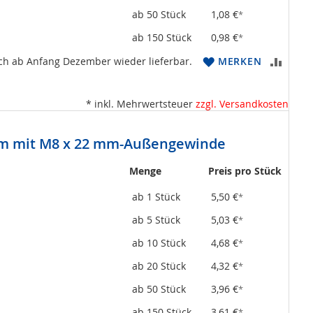
ab 50 Stück
1,08 €
*
ab 150 Stück
0,98 €
*
ZUR
ich ab Anfang Dezember wieder lieferbar.
MERKEN
VERGL
* inkl. Mehrwertsteuer
zzgl. Versandkosten
HINZ
mm mit M8 x 22 mm-Außengewinde
Menge
Preis pro Stück
ab 1 Stück
5,50 €
*
ab 5 Stück
5,03 €
*
ab 10 Stück
4,68 €
*
ab 20 Stück
4,32 €
*
ab 50 Stück
3,96 €
*
ab 150 Stück
3,61 €
*