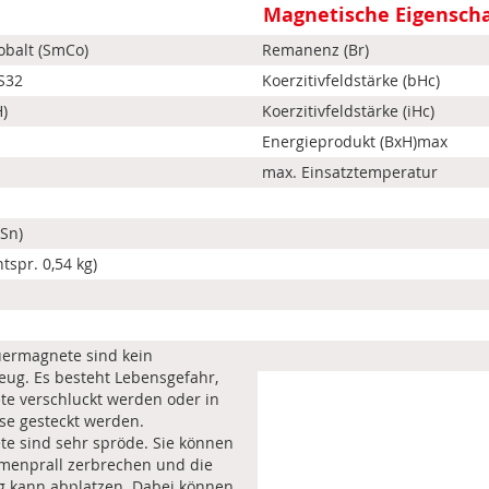
Magnetische Eigensch
balt (SmCo)
Remanenz (Br)
S32
Koerzitivfeldstärke (bHc)
H)
Koerzitivfeldstärke (iHc)
Energieprodukt (BxH)max
max. Einsatztemperatur
Sn)
ntspr. 0,54 kg)
uermagnete sind kein
eug. Es besteht Lebensgefahr,
e verschluckt werden oder in
se gesteckt werden.
e sind sehr spröde. Sie können
enprall zerbrechen und die
g kann abplatzen. Dabei können