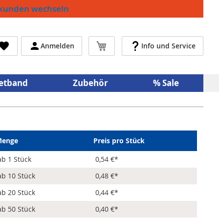
ekunden wechseln
Mein Warenkorb
Anmelden
Info und Service
netband
Zubehör
% Sale
enge
Preis pro Stück
ab 1 Stück
0,54 €
*
ab 10 Stück
0,48 €
*
ab 20 Stück
0,44 €
*
ab 50 Stück
0,40 €
*