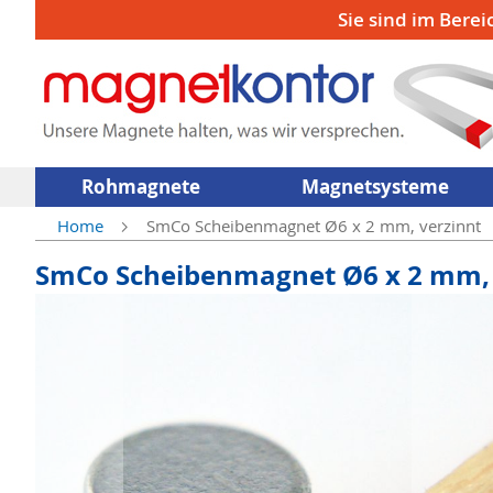
Sie sind im Berei
Rohmagnete
Magnetsysteme
Home
SmCo Scheibenmagnet Ø6 x 2 mm, verzinnt
SmCo Scheibenmagnet Ø6 x 2 mm, 
Zum
Ende
der
Bildergalerie
springen