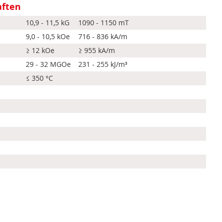
aften
10,9 - 11,5 kG
1090 - 1150 mT
9,0 - 10,5 kOe
716 - 836 kA/m
≥ 12 kOe
≥ 955 kA/m
29 - 32 MGOe
231 - 255 kJ/m³
≤ 350 °C