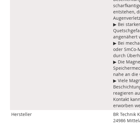
scharfkantig
entstehen, 
Augenverlet
▶ Bei stark
Quetschgefa
angenähert 
▶ Bei mecha
oder SmCo-M
durch Überh
▶ Die Magne
Speichermed
nahe an die
▶ Viele Magn
Beschichtun
reagieren au
Kontakt kann
erworben we
Hersteller
BR Technik 
24986 Mittel