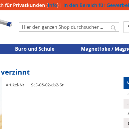
ch für Privatkunden (
Info
) |
In den Bereich für Gewerb
Suche
Suche
Büro und Schule
Magnetfolie / Mag
verzinnt
M
Artikel-Nr:
ScS-06-02-cb2-Sn