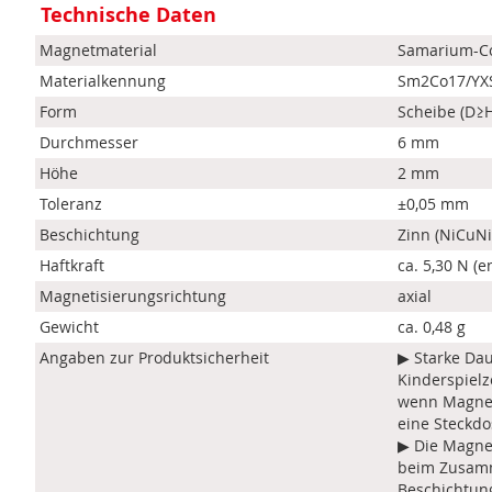
Technische Daten
Magnetmaterial
Samarium-Co
Materialkennung
Sm2Co17/YX
Form
Scheibe (D≥
Durchmesser
6 mm
Höhe
2 mm
Toleranz
±0,05 mm
Beschichtung
Zinn (NiCuNi
Haftkraft
ca. 5,30 N (e
Magnetisierungsrichtung
axial
Gewicht
ca. 0,48 g
Angaben zur Produktsicherheit
▶ Starke Da
Kinderspielz
wenn Magnet
eine Steckdo
▶ Die Magnet
beim Zusamm
Beschichtun