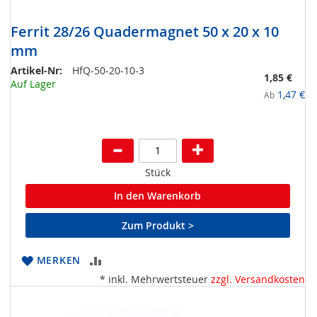
Ferrit 28/26 Quadermagnet 50 x 20 x 10
mm
Artikel-Nr:
HfQ-50-20-10-3
1,85 €
Auf Lager
1,47 €
Ab
Stück
In den Warenkorb
Zum Produkt >
ZUR
MERKEN
* inkl. Mehrwertsteuer
zzgl. Versandkosten
VERGLEICHSLISTE
HINZUFÜGEN