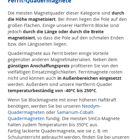
Ferrit-Quadermagnete
Die meisten Magnetquader dieser Kategorie sind
durch
die Höhe magnetisiert
. Bei ihnen liegen die Pole auf den
großen Flächen. Einige unserer Hartferrit-Blöcke sind
jedoch
durch die Länge oder durch die Breite
magnetisiert
, so dass die Pole auf den schmalen Enden
bzw. den Längsseiten liegen.
Quadermagnete aus Ferrit bieten einige Vorteile
gegenüber anderen Magnetmaterialien. Neben dem
günstigen Anschaffungspreis
profitieren Sie von den
vielfältigen Einsatzmöglichkeiten. Ferritmagnete rosten
nicht und können auch
in Außenbereichen eingesetzt
werden. Außerdem sind unsere Hartferrit-Quader
temperaturbeständig von -40°C bis 250°C
.
Wenn Sie Blockmagnete mit einer höheren Haftkraft
benötigen, werden Sie bei unseren
Neodym-
Quadermagneten
oder
Samarium-Cobalt-
Quadermagneten
fündig. Die meisten SmCo-Magnete
halten zudem Temperaturen bis 350°C aus.
Farbig lackierte Quadermagnete, wie sie z. B. im
Schulunterricht gebraucht werden, finden Sie bei unseren