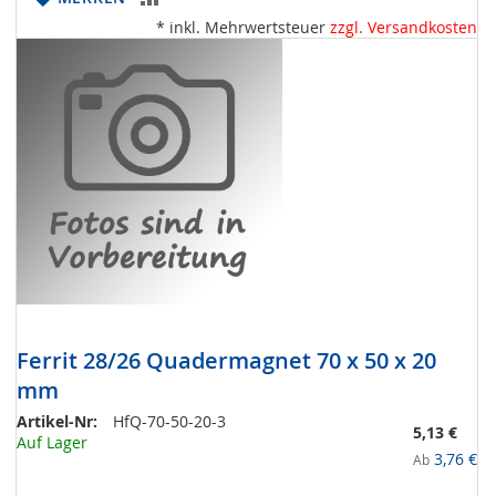
* inkl. Mehrwertsteuer
zzgl. Versandkosten
VERGLEICHSLISTE
HINZUFÜGEN
Ferrit 28/26 Quadermagnet 70 x 50 x 20
mm
Artikel-Nr:
HfQ-70-50-20-3
5,13 €
Auf Lager
3,76 €
Ab