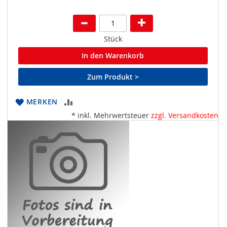
Stück
In den Warenkorb
Zum Produkt >
ZUR
MERKEN
* inkl. Mehrwertsteuer
zzgl. Versandkosten
VERGLEICHSLISTE
HINZUFÜGEN