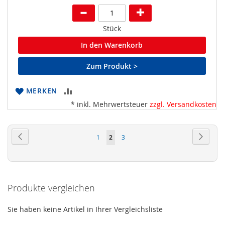
Stück
In den Warenkorb
Zum Produkt >
ZUR
MERKEN
* inkl. Mehrwertsteuer
zzgl. Versandkosten
VERGLEICHSLISTE
HINZUFÜGEN
Seite
Seite
Zurück
Seite
Weiter
Seite
Sie
Seite
1
2
3
lesen
gerade
Seite
Produkte vergleichen
Sie haben keine Artikel in Ihrer Vergleichsliste