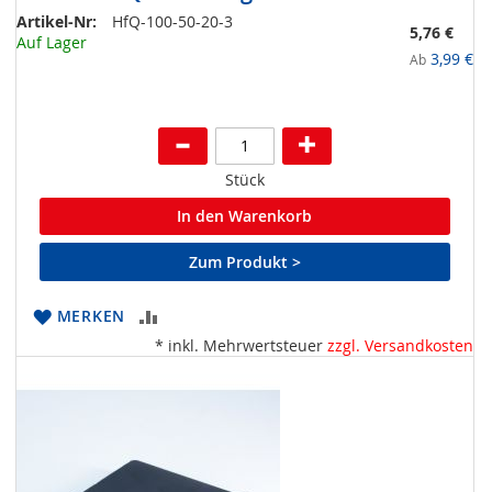
Artikel-Nr:
HfQ-100-50-20-3
5,76 €
Auf Lager
3,99 €
Ab
Stück
In den Warenkorb
Zum Produkt >
ZUR
MERKEN
* inkl. Mehrwertsteuer
zzgl. Versandkosten
VERGLEICHSLISTE
HINZUFÜGEN