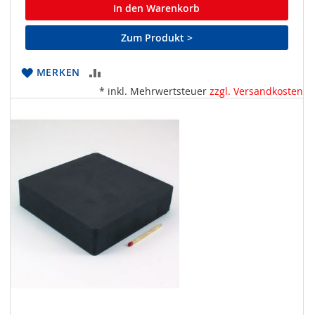
In den Warenkorb
Zum Produkt >
ZUR
MERKEN
* inkl. Mehrwertsteuer
zzgl. Versandkosten
VERGLEICHSLISTE
HINZUFÜGEN