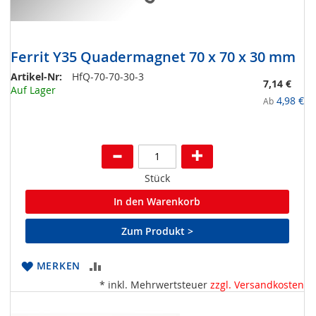
Ferrit Y35 Quadermagnet 70 x 70 x 30 mm
Artikel-Nr:
HfQ-70-70-30-3
7,14 €
Auf Lager
4,98 €
Ab
Stück
In den Warenkorb
Zum Produkt >
ZUR
MERKEN
* inkl. Mehrwertsteuer
zzgl. Versandkosten
VERGLEICHSLISTE
HINZUFÜGEN