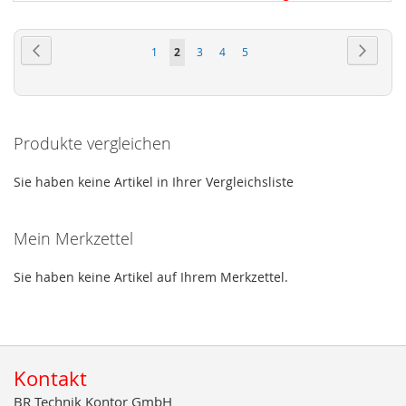
HINZUFÜGEN
Seite
Seite
Zurück
Seite
Weiter
Seite
Sie
Seite
Seite
Seite
1
2
3
4
5
lesen
gerade
Seite
Produkte vergleichen
Sie haben keine Artikel in Ihrer Vergleichsliste
Mein Merkzettel
Sie haben keine Artikel auf Ihrem Merkzettel.
Kontakt
BR Technik Kontor GmbH