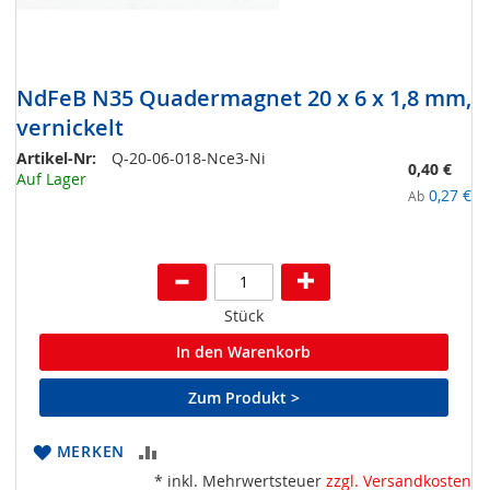
NdFeB N35 Quadermagnet 20 x 6 x 1,8 mm,
vernickelt
Artikel-Nr:
Q-20-06-018-Nce3-Ni
0,40 €
Auf Lager
0,27 €
Ab
Stück
In den Warenkorb
Zum Produkt >
ZUR
MERKEN
* inkl. Mehrwertsteuer
zzgl. Versandkosten
VERGLEICHSLISTE