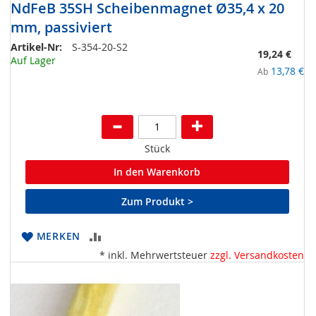
NdFeB 35SH Scheibenmagnet Ø35,4 x 20
mm, passiviert
Artikel-Nr:
S-354-20-S2
19,24 €
Auf Lager
13,78 €
Ab
Stück
In den Warenkorb
Zum Produkt >
ZUR
MERKEN
* inkl. Mehrwertsteuer
zzgl. Versandkosten
VERGLEICHSLISTE
HINZUFÜGEN