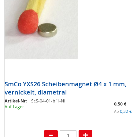
SmCo YXS26 Scheibenmagnet Ø4 x 1 mm,
vernickelt, diametral
Artikel-Nr:
ScS-04-01-bf1-Ni
0,50 €
Auf Lager
0,32 €
Ab