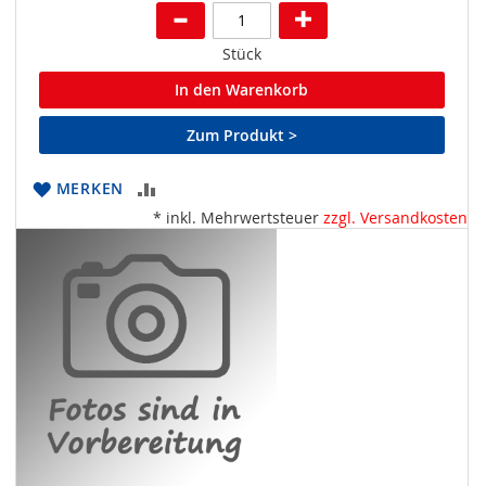
Stück
In den Warenkorb
Zum Produkt >
ZUR
MERKEN
* inkl. Mehrwertsteuer
zzgl. Versandkosten
VERGLEICHSLISTE
HINZUFÜGEN