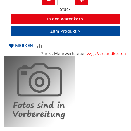
Stück
In den Warenkorb
Zum Produkt >
ZUR
MERKEN
* inkl. Mehrwertsteuer
zzgl. Versandkosten
VERGLEICHSLISTE
HINZUFÜGEN