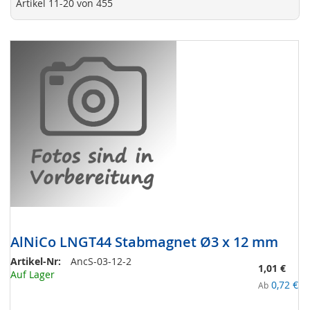
Artikel
11
-
20
von
455
AlNiCo LNGT44 Stabmagnet Ø3 x 12 mm
Artikel-Nr:
AncS-03-12-2
1,01 €
Auf Lager
0,72 €
Ab