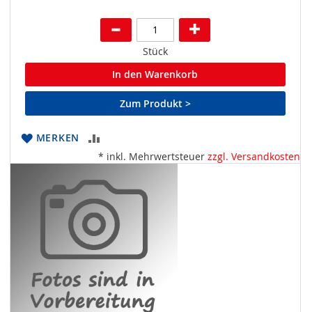
Stück
In den Warenkorb
Zum Produkt >
ZUR
MERKEN
* inkl. Mehrwertsteuer
zzgl. Versandkosten
VERGLEICHSLISTE
HINZUFÜGEN