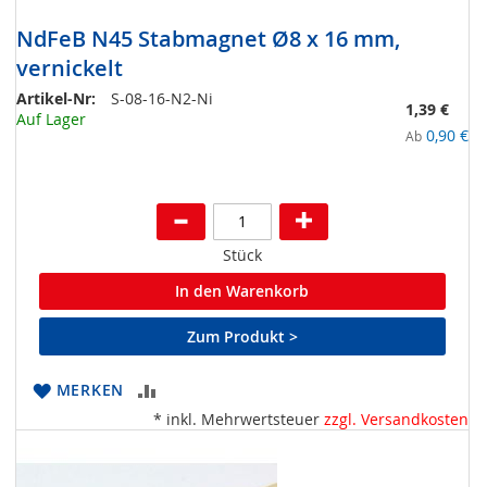
NdFeB N45 Stabmagnet Ø8 x 16 mm,
vernickelt
Artikel-Nr:
S-08-16-N2-Ni
1,39 €
Auf Lager
0,90 €
Ab
Stück
In den Warenkorb
Zum Produkt >
ZUR
MERKEN
* inkl. Mehrwertsteuer
zzgl. Versandkosten
VERGLEICHSLISTE
HINZUFÜGEN