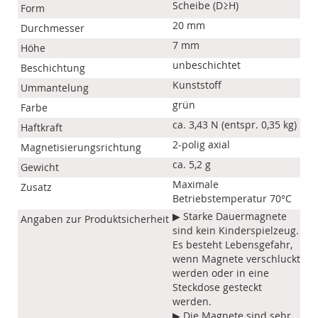
Scheibe (D≥H)
Form
20 mm
Durchmesser
7 mm
Höhe
unbeschichtet
Beschichtung
Kunststoff
Ummantelung
grün
Farbe
ca. 3,43 N (entspr. 0,35 kg)
Haftkraft
2-polig axial
Magnetisierungsrichtung
ca. 5,2 g
Gewicht
Maximale
Zusatz
Betriebstemperatur 70°C
▶ Starke Dauermagnete
Angaben zur Produktsicherheit
sind kein Kinderspielzeug.
Es besteht Lebensgefahr,
wenn Magnete verschluckt
werden oder in eine
Steckdose gesteckt
werden.
▶ Die Magnete sind sehr