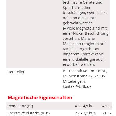
technische Geräte und
Speichermedien
beschädigen, wenn sie zu
nahe an die Geräte
gebracht werden.
▶ Viele Magnete sind mit
einer Nickel-Beschichtung
versehen. Manche
Menschen reagieren auf
Nickel allergisch. Bei
längerem Kontakt kann
eine Nickelallergie auch
erworben werden.
BR Technik Kontor GmbH,
Hersteller
Mühlenstraße 12, 24986
Mittelangeln,
kontakt@brtk.de
Magnetische Eigenschaften
Remanenz (Br)
4,3 - 4,5 kG
430 - 4
Koerzitivfeldstärke (bHc)
2,7 - 3,0 kOe
215 - 2