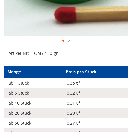
Zum
Artikel-Nr:
OMY2-20-gn
Anfang
der
Bildergalerie
springen
Menge
Preis pro Stück
ab 1 Stück
0,35 €
*
ab 5 Stück
0,32 €
*
ab 10 Stück
0,31 €
*
ab 20 Stück
0,29 €
*
ab 50 Stück
0,27 €
*