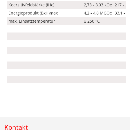
Koerzitivfeldstärke (iHc)
2,73 - 3,03 kOe
217 - 2
Energieprodukt (BxH)max
4,2 - 4,8 MGOe
33,1 - 3
max. Einsatztemperatur
≤ 250 °C
Kontakt