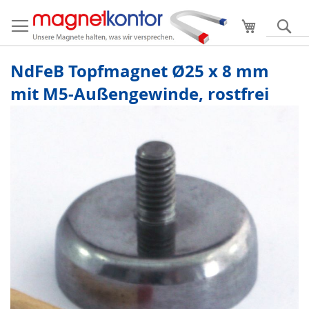
Mein Ware
S
NdFeB Topfmagnet Ø25 x 8 mm
mit M5-Außengewinde, rostfrei
Zum
Ende
der
Bildergalerie
springen