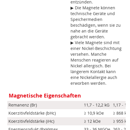
entzünden.
▶ Die Magnete können
technische Geräte und
Speichermedien
beschädigen, wenn sie zu
nahe an die Geräte
gebracht werden.
▶ Viele Magnete sind mit
einer Nickel-Beschichtung
versehen. Manche
Menschen reagieren auf
Nickel allergisch. Bei
längerem Kontakt kann
eine Nickelallergie auch
erworben werden.
Magnetische Eigenschaften
Remanenz (Br)
11,7 - 12,2 kG
1,17 - 1,
Koerzitivfeldstärke (bHc)
≥ 10,9 kOe
≥ 868 k
Koerzitivfeldstärke (iHc)
≥ 12 kOe
≥ 955 k
Energieprodukt (BxH)max
33 - 36 MGOe
263 - 28