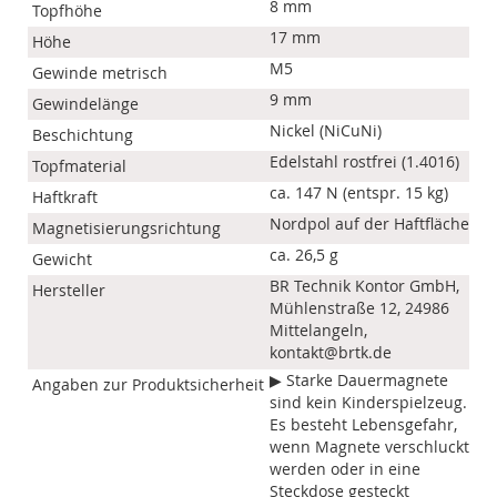
8 mm
Topfhöhe
17 mm
Höhe
M5
Gewinde metrisch
9 mm
Gewindelänge
Nickel (NiCuNi)
Beschichtung
Edelstahl rostfrei (1.4016)
Topfmaterial
ca. 147 N (entspr. 15 kg)
Haftkraft
Nordpol auf der Haftfläche
Magnetisierungsrichtung
ca. 26,5 g
Gewicht
BR Technik Kontor GmbH,
Hersteller
Mühlenstraße 12, 24986
Mittelangeln,
kontakt@brtk.de
▶ Starke Dauermagnete
Angaben zur Produktsicherheit
sind kein Kinderspielzeug.
Es besteht Lebensgefahr,
wenn Magnete verschluckt
werden oder in eine
Steckdose gesteckt