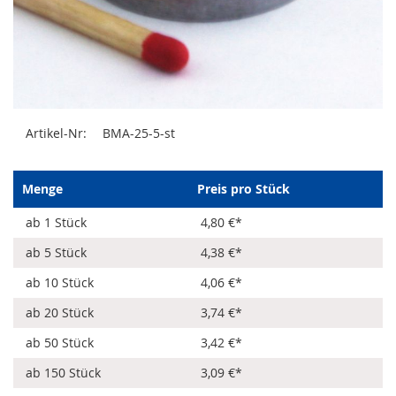
Zum
Artikel-Nr:
BMA-25-5-st
Anfang
der
Bildergalerie
springen
Menge
Preis pro Stück
ab 1 Stück
4,80 €
*
ab 5 Stück
4,38 €
*
ab 10 Stück
4,06 €
*
ab 20 Stück
3,74 €
*
ab 50 Stück
3,42 €
*
ab 150 Stück
3,09 €
*