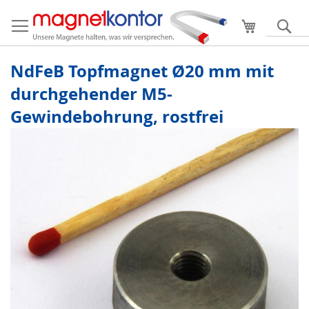
Mein Ware
S
NdFeB Topfmagnet Ø20 mm mit
durchgehender M5-
Gewindebohrung, rostfrei
Zum
Ende
der
Bildergalerie
springen