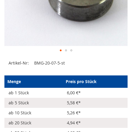
Zum
Artikel-Nr:
BMG-20-07-5-st
Anfang
der
Bildergalerie
springen
Menge
Preis pro Stück
ab 1 Stück
6,00 €
*
ab 5 Stück
5,58 €
*
ab 10 Stück
5,26 €
*
ab 20 Stück
4,94 €
*