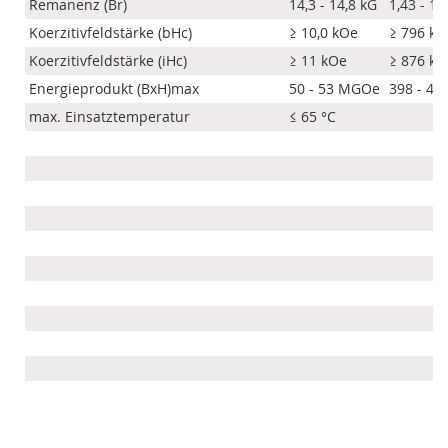
Remanenz (Br)
14,3 - 14,8 kG
1,43 - 1,
Koerzitivfeldstärke (bHc)
≥ 10,0 kOe
≥ 796 k
Koerzitivfeldstärke (iHc)
≥ 11 kOe
≥ 876 k
Energieprodukt (BxH)max
50 - 53 MGOe
398 - 42
max. Einsatztemperatur
≤ 65 °C