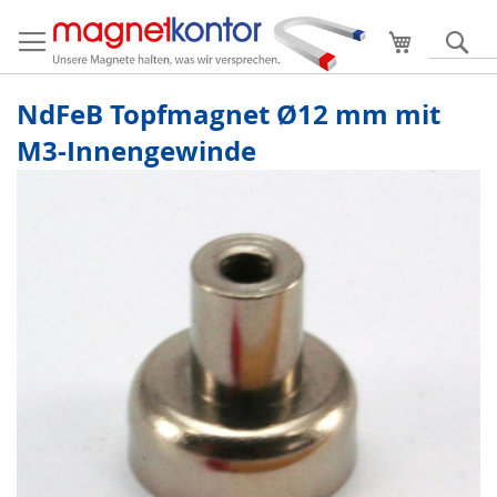
Mein Ware
S
NdFeB Topfmagnet Ø12 mm mit
M3-Innengewinde
Zum
Ende
der
Bildergalerie
springen