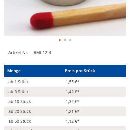
Zum
Artikel-Nr:
BMI-12-3
Anfang
der
Bildergalerie
springen
Menge
Preis pro Stück
ab 1 Stück
1,55 €
*
ab 5 Stück
1,42 €
*
ab 10 Stück
1,32 €
*
ab 20 Stück
1,21 €
*
ab 50 Stück
1,12 €
*