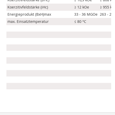
Koerzitivfeldstärke (iHc)
≥ 12 kOe
≥ 955 k
Energieprodukt (BxH)max
33 - 36 MGOe
263 - 28
max. Einsatztemperatur
≤ 80 °C