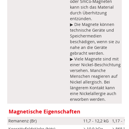
oder SmCo-Magneten
kann sich das Material
durch Überhitzung
entzünden.
▶ Die Magnete können
technische Geräte und
Speichermedien
beschädigen, wenn sie zu
nahe an die Geräte
gebracht werden.
▶ Viele Magnete sind mit
einer Nickel-Beschichtung
versehen. Manche
Menschen reagieren auf
Nickel allergisch. Bei
längerem Kontakt kann
eine Nickelallergie auch
erworben werden.
Magnetische Eigenschaften
Remanenz (Br)
11,7 - 12,2 kG
1,17 - 1,
Koerzitivfeldstärke (bHc)
≥ 10,9 kOe
≥ 868 k