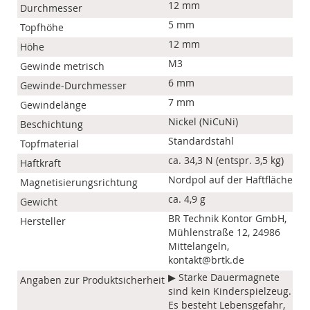
12 mm
Durchmesser
5 mm
Topfhöhe
12 mm
Höhe
M3
Gewinde metrisch
6 mm
Gewinde-Durchmesser
7 mm
Gewindelänge
Nickel (NiCuNi)
Beschichtung
Standardstahl
Topfmaterial
ca. 34,3 N (entspr. 3,5 kg)
Haftkraft
Nordpol auf der Haftfläche
Magnetisierungsrichtung
ca. 4,9 g
Gewicht
BR Technik Kontor GmbH,
Hersteller
Mühlenstraße 12, 24986
Mittelangeln,
kontakt@brtk.de
▶ Starke Dauermagnete
Angaben zur Produktsicherheit
sind kein Kinderspielzeug.
Es besteht Lebensgefahr,