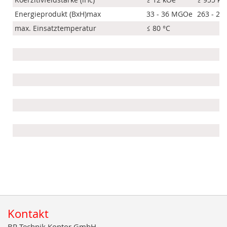
Energieprodukt (BxH)max
33 - 36 MGOe
263 - 28
max. Einsatztemperatur
≤ 80 °C
Kontakt
BR Technik Kontor GmbH