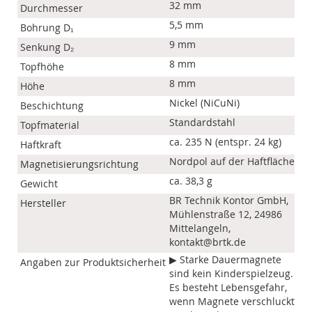
32 mm
Durchmesser
5,5 mm
Bohrung D₁
9 mm
Senkung D₂
8 mm
Topfhöhe
8 mm
Höhe
Nickel (NiCuNi)
Beschichtung
Standardstahl
Topfmaterial
ca. 235 N (entspr. 24 kg)
Haftkraft
Nordpol auf der Haftfläche
Magnetisierungsrichtung
ca. 38,3 g
Gewicht
BR Technik Kontor GmbH,
Hersteller
Mühlenstraße 12, 24986
Mittelangeln,
kontakt@brtk.de
▶ Starke Dauermagnete
Angaben zur Produktsicherheit
sind kein Kinderspielzeug.
Es besteht Lebensgefahr,
wenn Magnete verschluckt