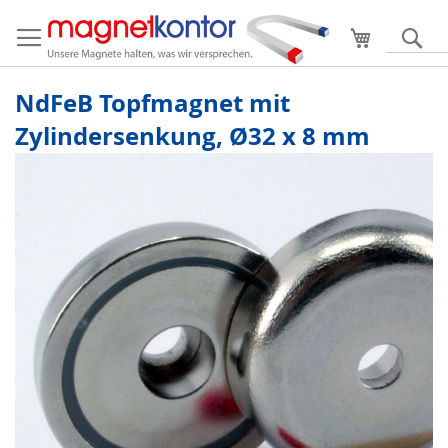
Mein Ware
S
NdFeB Topfmagnet mit
Zylindersenkung, Ø32 x 8 mm
Zum
Ende
der
Bildergalerie
springen