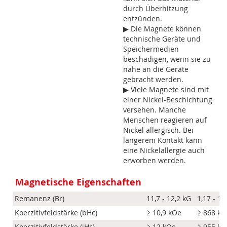
durch Überhitzung
entzünden.
▶ Die Magnete können
technische Geräte und
Speichermedien
beschädigen, wenn sie zu
nahe an die Geräte
gebracht werden.
▶ Viele Magnete sind mit
einer Nickel-Beschichtung
versehen. Manche
Menschen reagieren auf
Nickel allergisch. Bei
längerem Kontakt kann
eine Nickelallergie auch
erworben werden.
Magnetische Eigenschaften
Remanenz (Br)
11,7 - 12,2 kG
1,17 - 1,
Koerzitivfeldstärke (bHc)
≥ 10,9 kOe
≥ 868 k
Koerzitivfeldstärke (iHc)
≥ 12 kOe
≥ 955 k