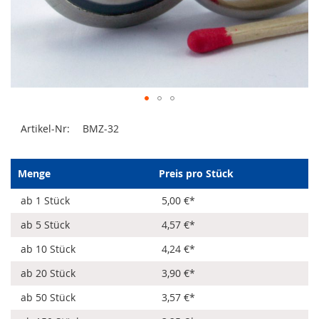
Zum
Artikel-Nr:
BMZ-32
Anfang
der
Bildergalerie
springen
Menge
Preis pro Stück
ab 1 Stück
5,00 €
*
ab 5 Stück
4,57 €
*
ab 10 Stück
4,24 €
*
ab 20 Stück
3,90 €
*
ab 50 Stück
3,57 €
*