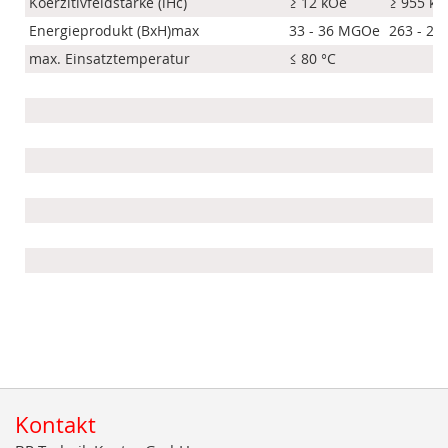
Koerzitivfeldstärke (iHc)
≥ 12 kOe
≥ 955 k
Energieprodukt (BxH)max
33 - 36 MGOe
263 - 28
max. Einsatztemperatur
≤ 80 °C
Kontakt