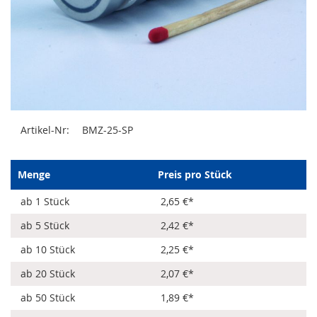
Zum
Artikel-Nr:
BMZ-25-SP
Anfang
der
Bildergalerie
springen
Menge
Preis pro Stück
ab 1 Stück
2,65 €
*
ab 5 Stück
2,42 €
*
ab 10 Stück
2,25 €
*
ab 20 Stück
2,07 €
*
ab 50 Stück
1,89 €
*