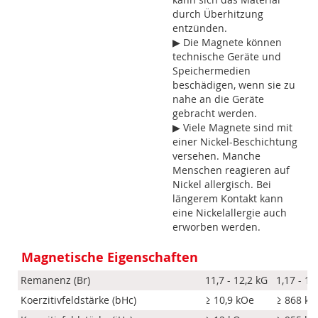
durch Überhitzung
entzünden.
▶ Die Magnete können
technische Geräte und
Speichermedien
beschädigen, wenn sie zu
nahe an die Geräte
gebracht werden.
▶ Viele Magnete sind mit
einer Nickel-Beschichtung
versehen. Manche
Menschen reagieren auf
Nickel allergisch. Bei
längerem Kontakt kann
eine Nickelallergie auch
erworben werden.
Magnetische Eigenschaften
Remanenz (Br)
11,7 - 12,2 kG
1,17 - 1,
Koerzitivfeldstärke (bHc)
≥ 10,9 kOe
≥ 868 k