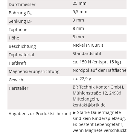
25 mm
Durchmesser
5,5 mm
Bohrung D₁
9 mm
Senkung D₂
8 mm
Topfhöhe
8 mm
Höhe
Nickel (NiCuNi)
Beschichtung
Standardstahl
Topfmaterial
ca. 150 N (entspr. 15 kg)
Haftkraft
Nordpol auf der Haftfläche
Magnetisierungsrichtung
ca. 22,9 g
Gewicht
BR Technik Kontor GmbH,
Hersteller
Mühlenstraße 12, 24986
Mittelangeln,
kontakt@brtk.de
▶ Starke Dauermagnete
Angaben zur Produktsicherheit
sind kein Kinderspielzeug.
Es besteht Lebensgefahr,
wenn Magnete verschluckt