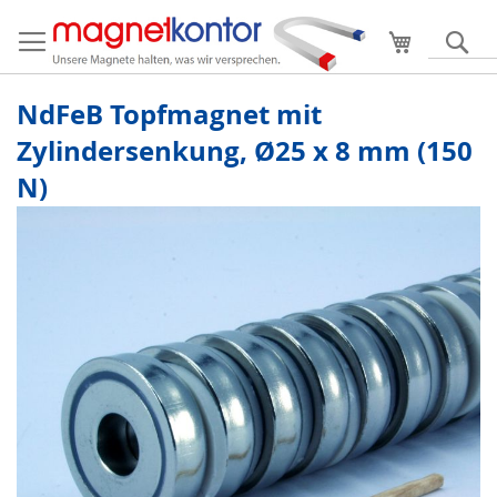
Mein Ware
S
NdFeB Topfmagnet mit
Zylindersenkung, Ø25 x 8 mm (150
N)
Zum
Ende
der
Bildergalerie
springen