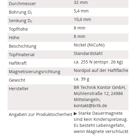
32 mm
Durchmesser
5,4 mm
Bohrung D₁
10,4 mm
Senkung D₂
8 mm
Topfhöhe
8 mm
Höhe
Nickel (NiCuNi)
Beschichtung
Standardstahl
Topfmaterial
ca. 255 N (entspr. 26 kg)
Haftkraft
Nordpol auf der Haftfläche
Magnetisierungsrichtung
ca. 39 g
Gewicht
BR Technik Kontor GmbH,
Hersteller
Mühlenstraße 12, 24986
Mittelangeln,
kontakt@brtk.de
▶ Starke Dauermagnete
Angaben zur Produktsicherheit
sind kein Kinderspielzeug.
Es besteht Lebensgefahr,
wenn Magnete verschluckt