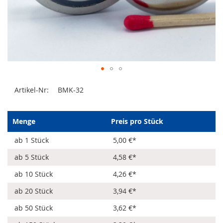
Zum
Artikel-Nr:
BMK-32
Anfang
der
Bildergalerie
springen
Menge
Preis pro Stück
ab 1 Stück
5,00 €
*
ab 5 Stück
4,58 €
*
ab 10 Stück
4,26 €
*
ab 20 Stück
3,94 €
*
ab 50 Stück
3,62 €
*