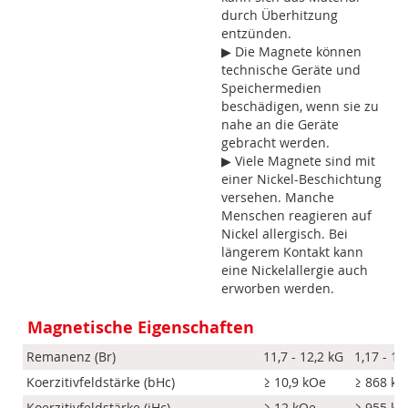
durch Überhitzung
entzünden.
▶ Die Magnete können
technische Geräte und
Speichermedien
beschädigen, wenn sie zu
nahe an die Geräte
gebracht werden.
▶ Viele Magnete sind mit
einer Nickel-Beschichtung
versehen. Manche
Menschen reagieren auf
Nickel allergisch. Bei
längerem Kontakt kann
eine Nickelallergie auch
erworben werden.
Magnetische Eigenschaften
Remanenz (Br)
11,7 - 12,2 kG
1,17 - 1,
Koerzitivfeldstärke (bHc)
≥ 10,9 kOe
≥ 868 k
Koerzitivfeldstärke (iHc)
≥ 12 kOe
≥ 955 k