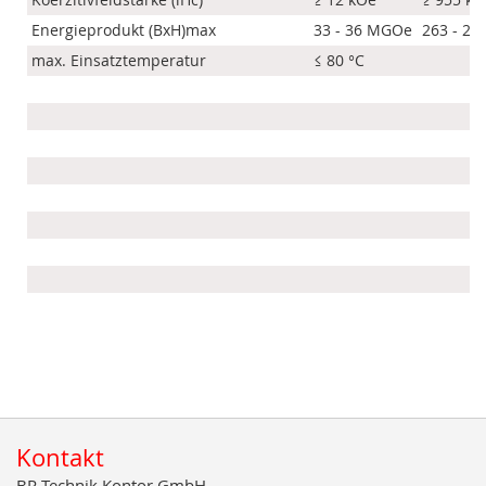
Energieprodukt (BxH)max
33 - 36 MGOe
263 - 28
max. Einsatztemperatur
≤ 80 °C
Kontakt
BR Technik Kontor GmbH