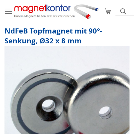
Mein Ware
S
NdFeB Topfmagnet mit 90°-
Senkung, Ø32 x 8 mm
Zum
Ende
der
Bildergalerie
springen