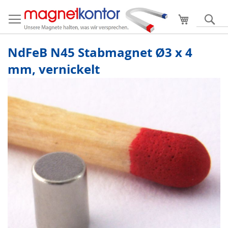
Mein Ware
S
NdFeB N45 Stabmagnet Ø3 x 4
mm, vernickelt
Zum
Ende
der
Bildergalerie
springen