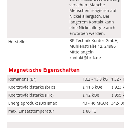
versehen. Manche
Menschen reagieren auf
Nickel allergisch. Bei
längerem Kontakt kann
eine Nickelallergie auch
erworben werden.
BR Technik Kontor GmbH,
Hersteller
Mühlenstraße 12, 24986
Mittelangeln,
kontakt@brtk.de
Magnetische Eigenschaften
Remanenz (Br)
13,2 - 13,8 kG
1,32 - 1,
Koerzitivfeldstärke (bHc)
≥ 11,6 kOe
≥ 923 k
Koerzitivfeldstärke (iHc)
≥ 12 kOe
≥ 955 k
Energieprodukt (BxH)max
43 - 46 MGOe
342- 366
max. Einsatztemperatur
≤ 80 °C