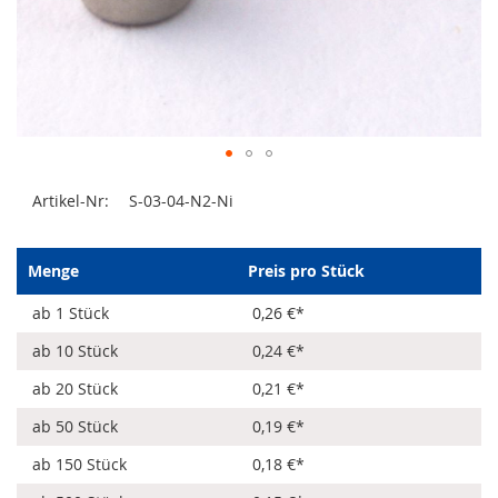
Zum
Artikel-Nr:
S-03-04-N2-Ni
Anfang
der
Bildergalerie
springen
Menge
Preis pro Stück
ab 1 Stück
0,26 €
*
ab 10 Stück
0,24 €
*
ab 20 Stück
0,21 €
*
ab 50 Stück
0,19 €
*
ab 150 Stück
0,18 €
*