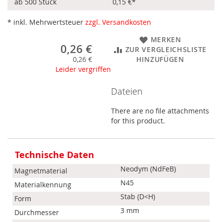
ab 500 Stück
0,15 €
*
* inkl. Mehrwertsteuer
zzgl. Versandkosten
MERKEN
0,26 €
ZUR VERGLEICHSLISTE
0,26 €
HINZUFÜGEN
Leider vergriffen
Dateien
There are no file attachments
for this product.
Mehr
Informationen
Technische Daten
Neodym (NdFeB)
Magnetmaterial
N45
Materialkennung
Stab (D<H)
Form
3 mm
Durchmesser