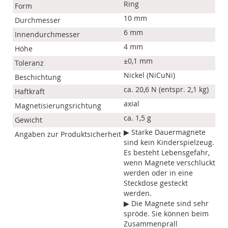
Ring
Form
10 mm
Durchmesser
6 mm
Innendurchmesser
4 mm
Höhe
±0,1 mm
Toleranz
Nickel (NiCuNi)
Beschichtung
ca. 20,6 N (entspr. 2,1 kg)
Haftkraft
axial
Magnetisierungsrichtung
ca. 1,5 g
Gewicht
▶ Starke Dauermagnete
Angaben zur Produktsicherheit
sind kein Kinderspielzeug.
Es besteht Lebensgefahr,
wenn Magnete verschluckt
werden oder in eine
Steckdose gesteckt
werden.
▶ Die Magnete sind sehr
spröde. Sie können beim
Zusammenprall