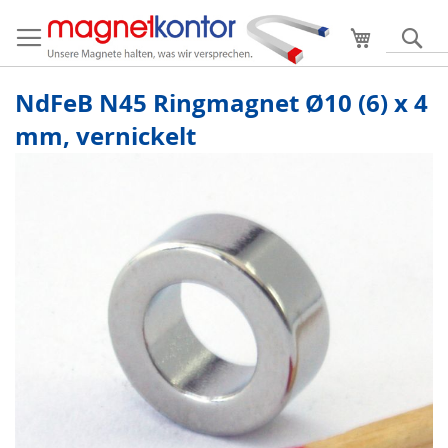
Mein Ware
S
NdFeB N45 Ringmagnet Ø10 (6) x 4
mm, vernickelt
Zum
Ende
der
Bildergalerie
springen