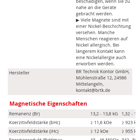
beschädigen, wenn sie zu
nahe an die Geräte
gebracht werden.
▶ Viele Magnete sind mit
einer Nickel-Beschichtung
versehen. Manche
Menschen reagieren auf
Nickel allergisch. Bei
längerem Kontakt kann
eine Nickelallergie auch
erworben werden.
BR Technik Kontor GmbH,
Hersteller
Mühlenstraße 12, 24986
Mittelangeln,
kontakt@brtk.de
Magnetische Eigenschaften
Remanenz (Br)
13,2 - 13,8 kG
1,32 - 1,
Koerzitivfeldstärke (bHc)
≥ 11,6 kOe
≥ 923 k
Koerzitivfeldstärke (iHc)
≥ 12 kOe
≥ 955 k
Energieprodukt (BxH)max
43 - 46 MGOe
342- 366