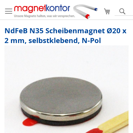
Mein Ware
S
NdFeB N35 Scheibenmagnet Ø20 x
2 mm, selbstklebend, N-Pol
Zum
Ende
der
Bildergalerie
springen