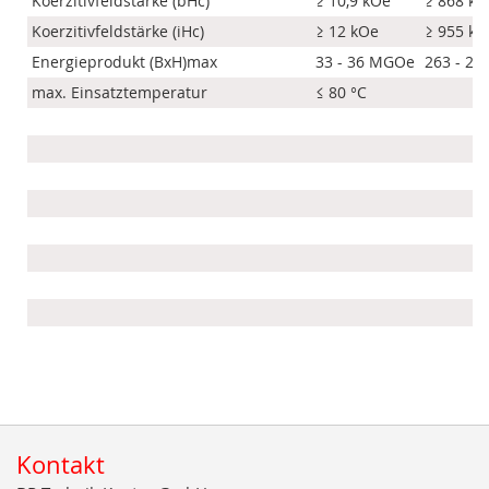
Koerzitivfeldstärke (bHc)
≥ 10,9 kOe
≥ 868 k
Koerzitivfeldstärke (iHc)
≥ 12 kOe
≥ 955 k
Energieprodukt (BxH)max
33 - 36 MGOe
263 - 28
max. Einsatztemperatur
≤ 80 °C
Kontakt