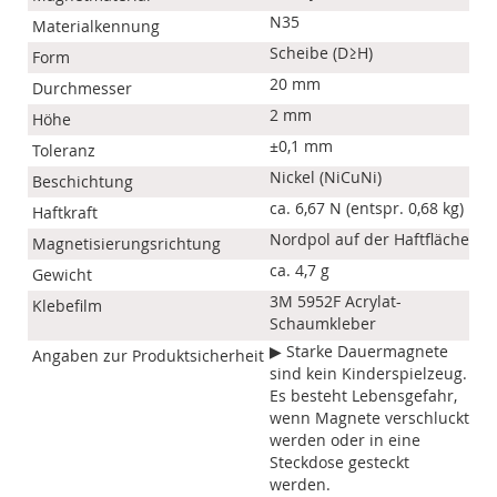
N35
Materialkennung
Scheibe (D≥H)
Form
20 mm
Durchmesser
2 mm
Höhe
±0,1 mm
Toleranz
Nickel (NiCuNi)
Beschichtung
ca. 6,67 N (entspr. 0,68 kg)
Haftkraft
Nordpol auf der Haftfläche
Magnetisierungsrichtung
ca. 4,7 g
Gewicht
3M 5952F Acrylat-
Klebefilm
Schaumkleber
▶ Starke Dauermagnete
Angaben zur Produktsicherheit
sind kein Kinderspielzeug.
Es besteht Lebensgefahr,
wenn Magnete verschluckt
werden oder in eine
Steckdose gesteckt
werden.