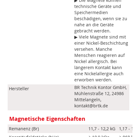
▶ Die Magnete können
technische Geräte und
Speichermedien
beschädigen, wenn sie zu
nahe an die Geräte
gebracht werden.
▶ Viele Magnete sind mit
einer Nickel-Beschichtung
versehen. Manche
Menschen reagieren auf
Nickel allergisch. Bei
längerem Kontakt kann
eine Nickelallergie auch
erworben werden.
BR Technik Kontor GmbH,
Hersteller
Mühlenstraße 12, 24986
Mittelangeln,
kontakt@brtk.de
Magnetische Eigenschaften
Remanenz (Br)
11,7 - 12,2 kG
1,17 - 1,