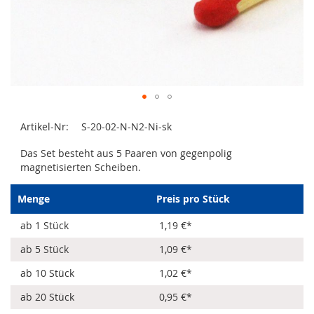
Zum
Artikel-Nr:
S-20-02-N-N2-Ni-sk
Anfang
der
Das Set besteht aus 5 Paaren von gegenpolig
Bildergalerie
magnetisierten Scheiben.
springen
Menge
Preis pro Stück
ab 1 Stück
1,19 €
*
ab 5 Stück
1,09 €
*
ab 10 Stück
1,02 €
*
ab 20 Stück
0,95 €
*