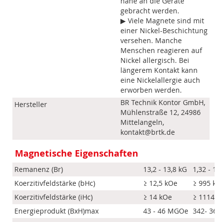
nahe an die Geräte
gebracht werden.
▶ Viele Magnete sind mit
einer Nickel-Beschichtung
versehen. Manche
Menschen reagieren auf
Nickel allergisch. Bei
längerem Kontakt kann
eine Nickelallergie auch
erworben werden.
BR Technik Kontor GmbH,
Hersteller
Mühlenstraße 12, 24986
Mittelangeln,
kontakt@brtk.de
Magnetische Eigenschaften
Remanenz (Br)
13,2 - 13,8 kG
1,32 - 1,
Koerzitivfeldstärke (bHc)
≥ 12,5 kOe
≥ 995 k
Koerzitivfeldstärke (iHc)
≥ 14 kOe
≥ 1114 
Energieprodukt (BxH)max
43 - 46 MGOe
342- 366