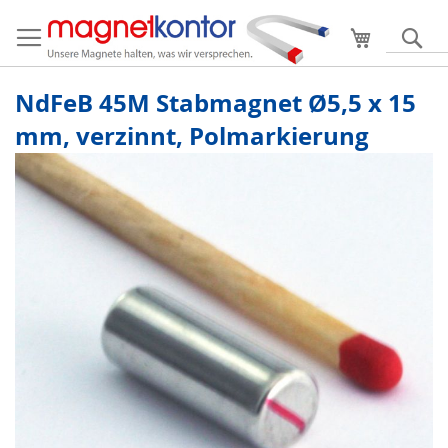
Mein Ware
S
NdFeB 45M Stabmagnet Ø5,5 x 15
mm, verzinnt, Polmarkierung
Zum
Ende
der
Bildergalerie
springen