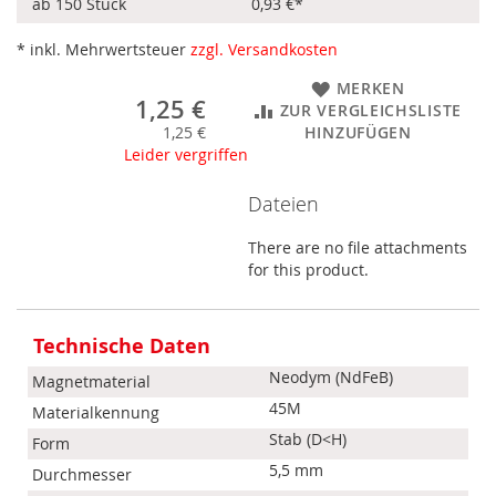
ab 150 Stück
0,93 €
*
* inkl. Mehrwertsteuer
zzgl. Versandkosten
MERKEN
1,25 €
ZUR VERGLEICHSLISTE
1,25 €
HINZUFÜGEN
Leider vergriffen
Dateien
There are no file attachments
for this product.
Mehr
Informationen
Technische Daten
Neodym (NdFeB)
Magnetmaterial
45M
Materialkennung
Stab (D<H)
Form
5,5 mm
Durchmesser