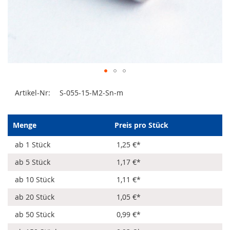
Zum
Artikel-Nr:
S-055-15-M2-Sn-m
Anfang
der
Bildergalerie
springen
Menge
Preis pro Stück
ab 1 Stück
1,25 €
*
ab 5 Stück
1,17 €
*
ab 10 Stück
1,11 €
*
ab 20 Stück
1,05 €
*
ab 50 Stück
0,99 €
*