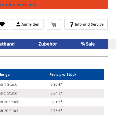
ekunden wechseln
Mein Warenkorb
Anmelden
Info und Service
netband
Zubehör
% Sale
enge
Preis pro Stück
ab 1 Stück
0,90 €
*
ab 5 Stück
0,84 €
*
ab 10 Stück
0,81 €
*
ab 20 Stück
0,76 €
*