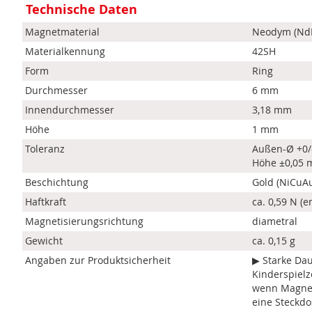
Technische Daten
Magnetmaterial
Neodym (Nd
Materialkennung
42SH
Form
Ring
Durchmesser
6 mm
Innendurchmesser
3,18 mm
Höhe
1 mm
Toleranz
Außen-Ø +0/
Höhe ±0,05
Beschichtung
Gold (NiCuA
Haftkraft
ca. 0,59 N (e
Magnetisierungsrichtung
diametral
Gewicht
ca. 0,15 g
Angaben zur Produktsicherheit
▶ Starke Da
Kinderspielz
wenn Magnet
eine Steckdo