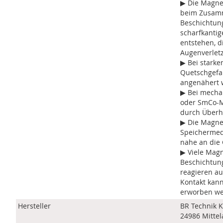
▶ Die Magnet
beim Zusamm
Beschichtun
scharfkantig
entstehen, 
Augenverlet
▶ Bei stark
Quetschgefa
angenähert 
▶ Bei mecha
oder SmCo-M
durch Überh
▶ Die Magne
Speichermed
nahe an die
▶ Viele Magn
Beschichtun
reagieren au
Kontakt kann
erworben we
Hersteller
BR Technik 
24986 Mittel