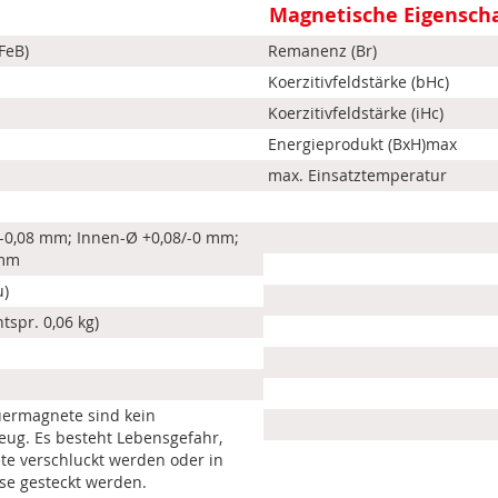
Magnetische Eigensch
FeB)
Remanenz (Br)
Koerzitivfeldstärke (bHc)
Koerzitivfeldstärke (iHc)
Energieprodukt (BxH)max
max. Einsatztemperatur
-0,08 mm; Innen-Ø +0,08/-0 mm;
 mm
u)
ntspr. 0,06 kg)
uermagnete sind kein
eug. Es besteht Lebensgefahr,
e verschluckt werden oder in
se gesteckt werden.