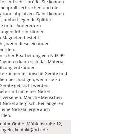
e sind sehr spröde. Sie können
enprall zerbrechen und die
g kann abplatzen. Dabei können
e, umherfliegende Splitter
die unter Anderem zu
zungen führen können.
en Magneten besteht
hr, wenn diese einander
werden.
nischer Bearbeitung von NdFeB-
agneten kann sich das Material
itzung entzünden.
te können technische Geräte und
ien beschädigen, wenn sie zu
 Geräte gebracht werden.
ete sind mit einer Nickel-
g versehen. Manche Menschen
f Nickel allergisch. Bei längerem
 eine Nickelallergie auch
rden.
Kontor GmbH, Mühlenstraße 12,
angeln, kontakt@brtk.de