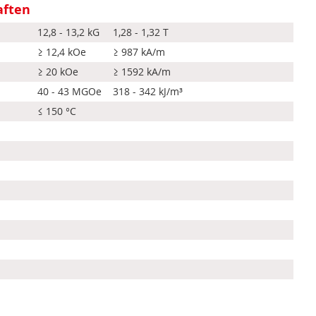
aften
12,8 - 13,2 kG
1,28 - 1,32 T
≥ 12,4 kOe
≥ 987 kA/m
≥ 20 kOe
≥ 1592 kA/m
40 - 43 MGOe
318 - 342 kJ/m³
≤ 150 °C