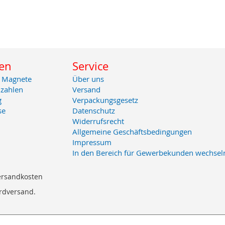
en
Service
 Magnete
Über uns
zahlen
Versand
g
Verpackungsgesetz
se
Datenschutz
Widerrufsrecht
Allgemeine Geschäftsbedingungen
Impressum
In den Bereich für Gewerbekunden wechsel
Versandkosten
ardversand.
Copyright © 2013-gegenwärtig Magento, Inc. Alle Rechte vorbehalten.