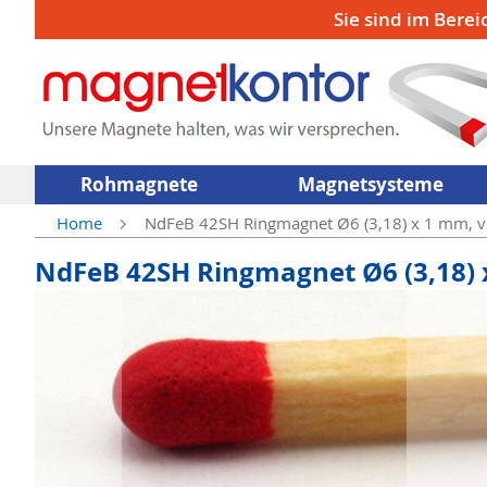
Sie sind im Berei
Rohmagnete
Magnetsysteme
Home
NdFeB 42SH Ringmagnet Ø6 (3,18) x 1 mm, ve
NdFeB 42SH Ringmagnet Ø6 (3,18) 
Zum
Ende
der
Bildergalerie
springen