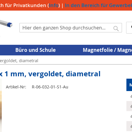
ch für Privatkunden (
Info
) |
In den Bereich für Gewerb
Suche
Suche
Büro und Schule
Magnetfolie / Mag
rgoldet, diametral
x 1 mm, vergoldet, diametral
M
Artikel-Nr:
R-06-032-01-S1-Au