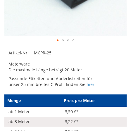
Zum
Artikel-Nr:
MCPR-25
Anfang
der
Meterware
Bildergalerie
Die maximale Länge beträgt 20 Meter.
springen
Passende Etiketten und Abdeckstreifen für
unser 25 mm breites C-Profil finden Sie
hier
.
Menge
Preis pro Meter
ab 1 Meter
3,50 €
*
ab 3 Meter
3,22 €
*