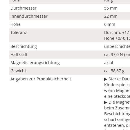
Durchmesser
55 mm
Innendurchmesser
22 mm
Höhe
6 mm
Toleranz
Durchm. ±1,
Höhe +0/-0,
Beschichtung
unbeschichte
Haftkraft
ca. 37,0 N (en
Magnetisierungsrichtung
axial
Gewicht
ca. 58,67 g
Angaben zur Produktsicherheit
▶ Starke Dau
Kinderspielz
wenn Magnete
eine Steckdo
▶ Die Magnet
beim Zusamm
Beschichtung
scharfkantige
entstehen, d