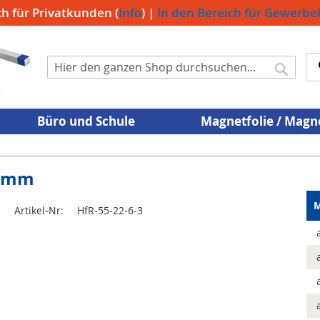
ch für Privatkunden (
Info
) |
In den Bereich für Gewerb
Suche
Suche
Büro und Schule
Magnetfolie / Mag
6 mm
M
Artikel-Nr:
HfR-55-22-6-3