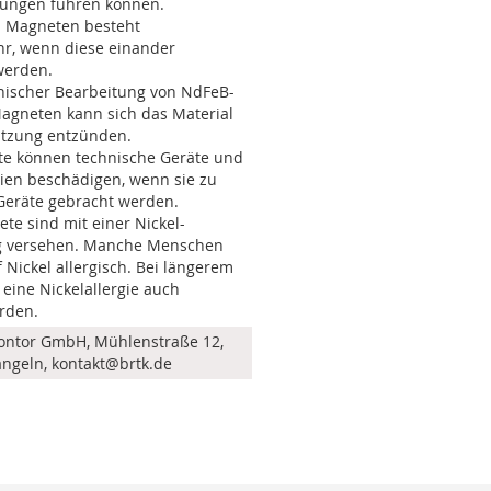
zungen führen können.
n Magneten besteht
r, wenn diese einander
werden.
ischer Bearbeitung von NdFeB-
gneten kann sich das Material
itzung entzünden.
te können technische Geräte und
en beschädigen, wenn sie zu
Geräte gebracht werden.
te sind mit einer Nickel-
g versehen. Manche Menschen
 Nickel allergisch. Bei längerem
 eine Nickelallergie auch
rden.
ontor GmbH, Mühlenstraße 12,
angeln, kontakt@brtk.de