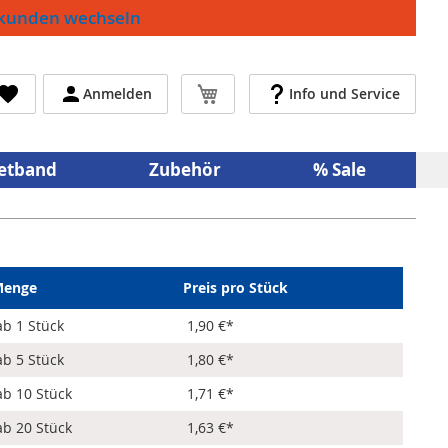
ekunden wechseln
Mein Warenkorb
Anmelden
Info und Service
netband
Zubehör
% Sale
enge
Preis pro Stück
ab 1 Stück
1,90 €
*
ab 5 Stück
1,80 €
*
ab 10 Stück
1,71 €
*
ab 20 Stück
1,63 €
*