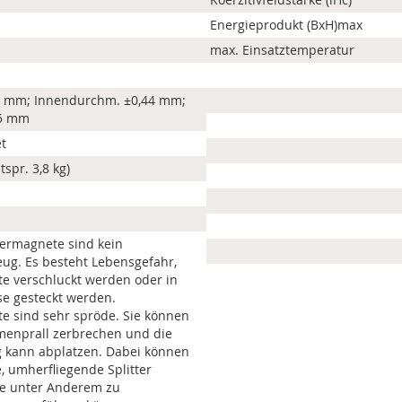
Energieprodukt (BxH)max
max. Einsatztemperatur
1 mm; Innendurchm. ±0,44 mm;
15 mm
t
tspr. 3,8 kg)
ermagnete sind kein
eug. Es besteht Lebensgefahr,
 verschluckt werden oder in
se gesteckt werden.
e sind sehr spröde. Sie können
enprall zerbrechen und die
 kann abplatzen. Dabei können
, umherfliegende Splitter
ie unter Anderem zu