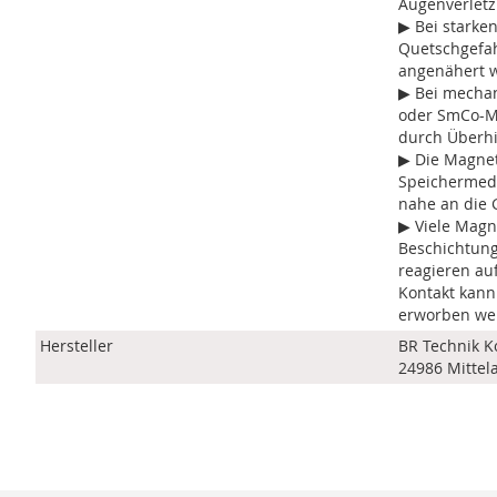
Augenverlet
▶ Bei starke
Quetschgefah
angenähert 
▶ Bei mechan
oder SmCo-Ma
durch Überh
▶ Die Magne
Speichermedi
nahe an die 
▶ Viele Magne
Beschichtun
reagieren auf
Kontakt kann
erworben we
Hersteller
BR Technik K
24986 Mittel