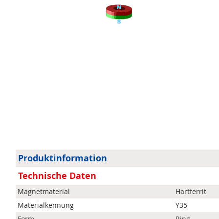
Zum
Anfang
der
Bildergalerie
Mehr
Produktinformation
springen
Informationen
Technische Daten
Magnetmaterial
Hartferrit
Materialkennung
Y35
Form
Ring