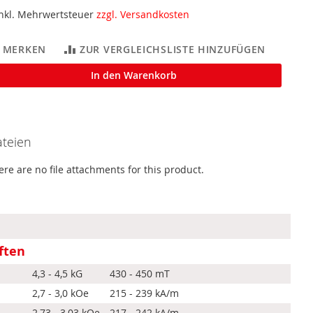
inkl. Mehrwertsteuer
zzgl. Versandkosten
MERKEN
ZUR VERGLEICHSLISTE HINZUFÜGEN
In den Warenkorb
teien
ere are no file attachments for this product.
ften
4,3 - 4,5 kG
430 - 450 mT
2,7 - 3,0 kOe
215 - 239 kA/m
2,73 - 3,03 kOe
217 - 242 kA/m