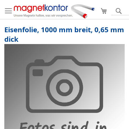
Mein Ware
S
Eisenfolie, 1000 mm breit, 0,65 mm
dick
Zum
Ende
der
Bildergalerie
springen