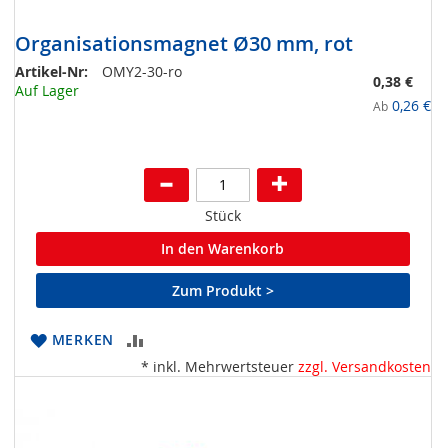
Organisationsmagnet Ø30 mm, rot
Artikel-Nr:
OMY2-30-ro
0,38 €
Auf Lager
0,26 €
Ab
Stück
In den Warenkorb
Zum Produkt >
ZUR
MERKEN
* inkl. Mehrwertsteuer
zzgl. Versandkosten
VERGLEICHSLISTE
HINZUFÜGEN