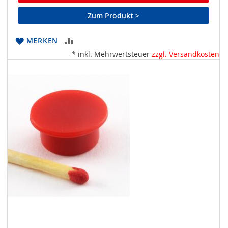
Zum Produkt >
ZUR
MERKEN
* inkl. Mehrwertsteuer
zzgl. Versandkosten
VERGLEICHSLISTE
HINZUFÜGEN