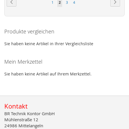
Seite
Zurück
Seite
Weiter
Seite
Sie
Seite
Seite
1
2
3
4
lesen
gerade
Seite
Produkte vergleichen
Sie haben keine Artikel in Ihrer Vergleichsliste
Mein Merkzettel
Sie haben keine Artikel auf Ihrem Merkzettel.
Kontakt
BR Technik Kontor GmbH
Mühlenstraße 12
24986 Mittelangeln