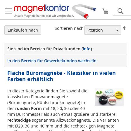
Mein Ware
S
In
Sortieren nach
Einkaufen nach
ab
Re
Sie sind im Bereich für Privatkunden (
Info
)
In den Bereich für Gewerbekunden wechseln
Flache Büromagnete - Klassiker in vielen
Farben erhältlich
In dieser Kategorie finden Sie sowohl die
klassischen Pinnwandmagnete
(Büromagnete, Kühlschrankmagnete) in
der
runden Form
mit 18, 20, 30 oder 40
mm Durchmesser als auch etwas größere und stärkere
rechteckige
sogenannte Allzweckmagnete. Die Varianten
mit Ø20, 30 und 40 mm und die rechteckigen Magnete