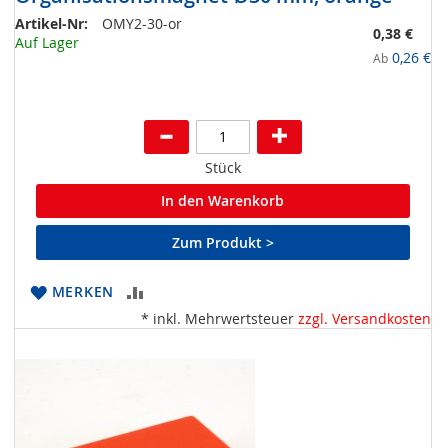
Artikel-Nr:
OMY2-30-or
0,38 €
Auf Lager
0,26 €
Ab
Stück
In den Warenkorb
Zum Produkt >
ZUR
MERKEN
* inkl. Mehrwertsteuer
zzgl. Versandkosten
VERGLEICHSLISTE
HINZUFÜGEN