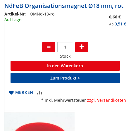
NdFeB Organisationsmagnet Ø18 mm, rot
Artikel-Nr:
OMNd-18-ro
0,66 €
Auf Lager
0,51 €
Ab
Stück
In den Warenkorb
Zum Produkt >
ZUR
MERKEN
* inkl. Mehrwertsteuer
zzgl. Versandkosten
VERGLEICHSLISTE
HINZUFÜGEN