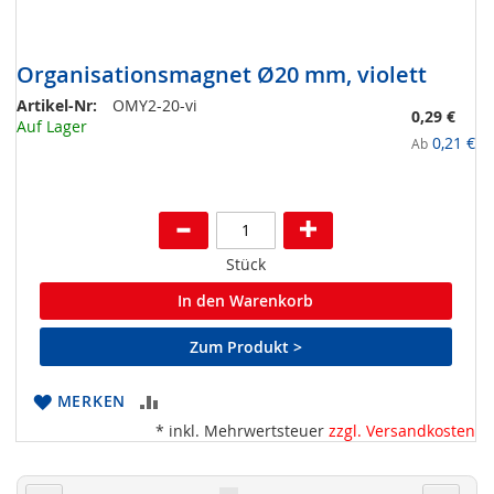
Organisationsmagnet Ø20 mm, violett
Artikel-Nr:
OMY2-20-vi
0,29 €
Auf Lager
0,21 €
Ab
Stück
In den Warenkorb
Zum Produkt >
ZUR
MERKEN
* inkl. Mehrwertsteuer
zzgl. Versandkosten
VERGLEICHSLISTE
HINZUFÜGEN
Seite