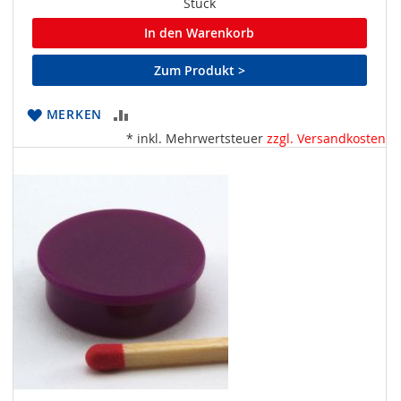
Stück
In den Warenkorb
Zum Produkt >
ZUR
MERKEN
* inkl. Mehrwertsteuer
zzgl. Versandkosten
VERGLEICHSLISTE
HINZUFÜGEN