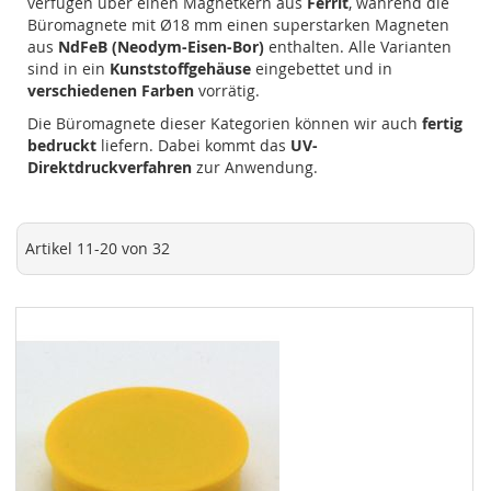
verfügen über einen Magnetkern aus
Ferrit
, während die
Büromagnete mit Ø18 mm einen superstarken Magneten
aus
NdFeB (Neodym-Eisen-Bor)
enthalten. Alle Varianten
sind in ein
Kunststoffgehäuse
eingebettet und in
verschiedenen Farben
vorrätig.
Die Büromagnete dieser Kategorien können wir auch
fertig
bedruckt
liefern. Dabei kommt das
UV-
Direktdruckverfahren
zur Anwendung.
Artikel
11
-
20
von
32