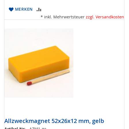
ZUR
MERKEN
* inkl. Mehrwertsteuer
zzgl. Versandkosten
VERGLEICHSLISTE
HINZUFÜGEN
Allzweckmagnet 52x26x12 mm, gelb
Artikel-Nr:
AZM1-ge