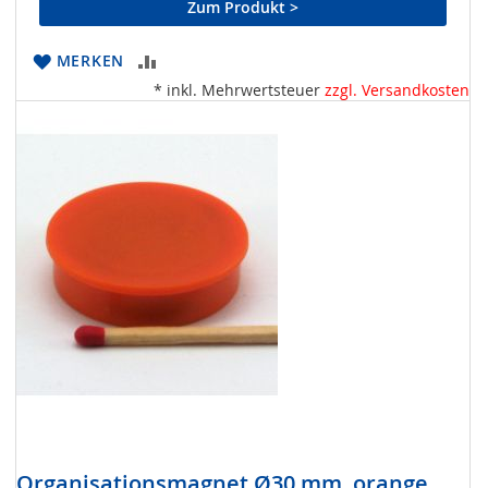
Zum Produkt >
ZUR
MERKEN
* inkl. Mehrwertsteuer
zzgl. Versandkosten
VERGLEICHSLISTE
HINZUFÜGEN
Organisationsmagnet Ø30 mm, orange