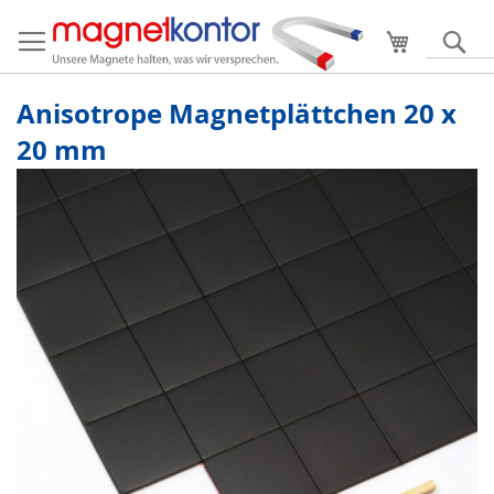
Mein Ware
S
Anisotrope Magnetplättchen 20 x
20 mm
Zum
Ende
der
Bildergalerie
springen