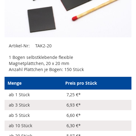
Zum
Artikel-Nr:
TAK2-20
Anfang
der
1 Bogen selbstklebende flexible
Bildergalerie
Magnetplättchen, 20 x 20 mm
springen
Anzahl Plättchen je Bogen: 150 Stück
Menge
Preis pro Stück
ab 1 Stück
7,25 €
*
ab 3 Stück
6,93 €
*
ab 5 Stück
6,60 €
*
ab 10 Stück
6,30 €
*
ab 20 Stück
5,97 €
*