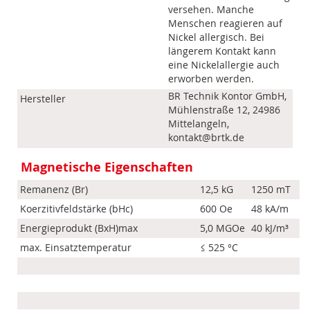
versehen. Manche
Menschen reagieren auf
Nickel allergisch. Bei
längerem Kontakt kann
eine Nickelallergie auch
erworben werden.
BR Technik Kontor GmbH,
Hersteller
Mühlenstraße 12, 24986
Mittelangeln,
kontakt@brtk.de
Magnetische Eigenschaften
Remanenz (Br)
12,5 kG
1250 mT
Koerzitivfeldstärke (bHc)
600 Oe
48 kA/m
Energieprodukt (BxH)max
5,0 MGOe
40 kJ/m³
max. Einsatztemperatur
≤ 525 °C