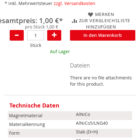
* inkl. Mehrwertsteuer
zzgl. Versandkosten
MERKEN
samtpreis: 1,00 €*
ZUR VERGLEICHSLISTE
pro Stück 1,00 €
HINZUFÜGEN
In den Warenkorb
Stück
Auf Lager
Dateien
There are no file attachments
for this product.
Mehr
Informationen
Technische Daten
AlNiCo
Magnetmaterial
AlNiCo5/LNG40
Materialkennung
Stab (D<H)
Form