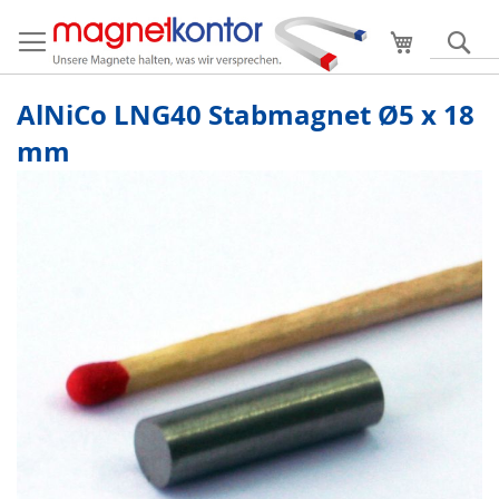
Mein Ware
S
AlNiCo LNG40 Stabmagnet Ø5 x 18
mm
Zum
Ende
der
Bildergalerie
springen